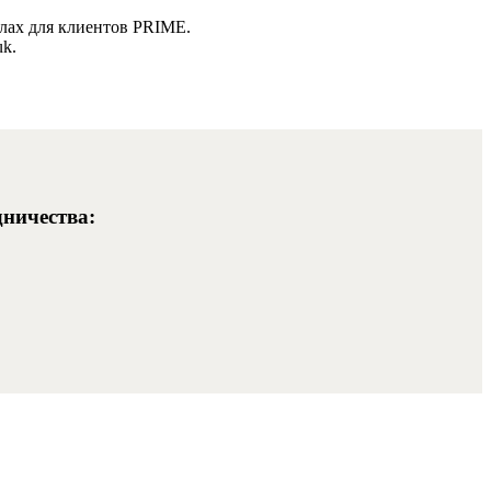
лах для клиентов PRIME.
uk.
дничества: