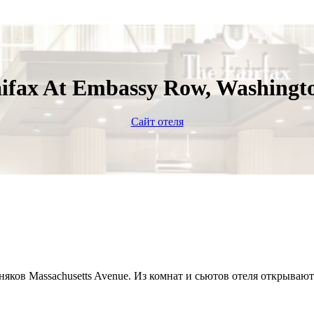
ifax At Embassy Row, Washingt
Сайт отеля
бняков Massachusetts Avenue. Из комнат и сьютов отеля открыв