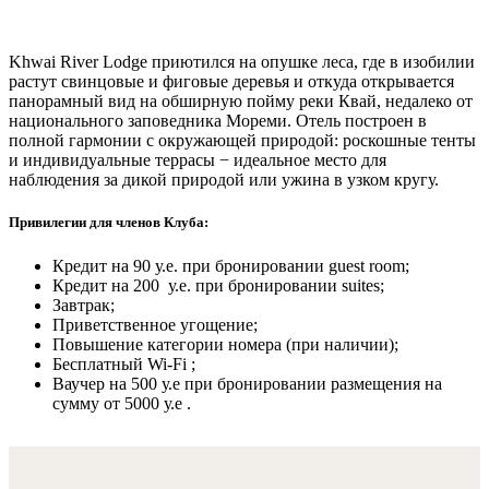
Khwai River Lodge приютился на опушке леса, где в изобилии
растут свинцовые и фиговые деревья и откуда открывается
панорамный вид на обширную пойму реки Квай, недалеко от
национального заповедника Мореми. Отель построен в
полной гармонии с окружающей природой: роскошные тенты
и индивидуальные террасы − идеальное место для
наблюдения за дикой природой или ужина в узком кругу.
Привилегии для членов Клуба:
Кредит на 90 у.е. при бронировании guest room;
Кредит на 200 у.е. при бронировании suites;
Завтрак;
Приветственное угощение;
Повышение категории номера (при наличии);
Бесплатный Wi-Fi ;
Ваучер на 500 у.е при бронировании размещения на
сумму от 5000 у.е .