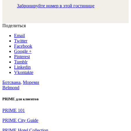
Забронируйте номер в этой гостинице
Поделиться
Email
Twitter
Facebook
Google +
Pinterest
Tumblr
Linkedin
Vkontakte
Ботсвана
,
Мореми
Belmond
PRIME для клиентов
PRIME 101
PRIME City Guide
PRIME Hotel Collection