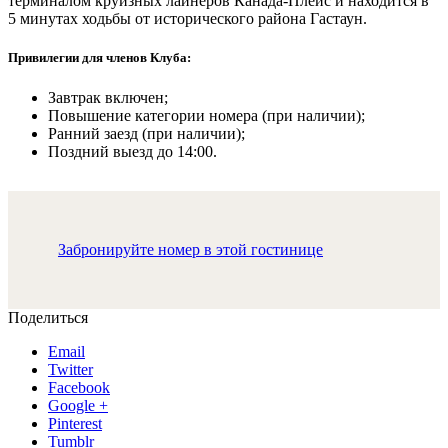
терминалом круизных лайнеров Канада-Плейс и находится в
5 минутах ходьбы от исторического района Гастаун.
Привилегии для членов Клуба:
Завтрак включен;
Повышение категории номера (при наличии);
Ранний заезд (при наличии);
Поздний выезд до 14:00.
Забронируйте номер в этой гостинице
Поделиться
Email
Twitter
Facebook
Google +
Pinterest
Tumblr